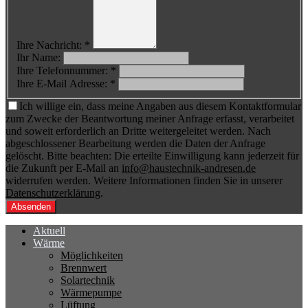
Ihre Nachricht: *
Ihr Name:
Ihre Telefonnummer: *
Ihre E-Mail Adresse: *
Ich willige ein, dass meine Angaben aus diesem Kontaktformular
zum Zwecke der Beantwortung meiner Anfrage erfasst, verarbeitet
und soweit erforderlich an Dritte weitergeleitet werden. Nach
abgeschlossener Bearbeitung werden die Daten der Anfrage
gelöscht. Bitte beachten: Die erteilte Einwilligung kann jederzeit für
die Zukunft per E-Mail an
info@haustechnik-andresen.de
widerrufen werden. Weitere Informationen finden Sie in unserer
Datenschutzerklärung
.
Aktuell
Wärme
Möglichkeiten
Brennwert
Solartechnik
Wärmepumpe
Lüftung