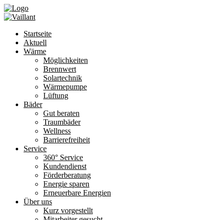
Startseite
Aktuell
Wärme
Möglichkeiten
Brennwert
Solartechnik
Wärmepumpe
Lüftung
Bäder
Gut beraten
Traumbäder
Wellness
Barrierefreiheit
Service
360° Service
Kundendienst
Förderberatung
Energie sparen
Erneuerbare Energien
Über uns
Kurz vorgestellt
Mitarbeiter gesucht