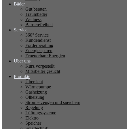
Bäder
Gut beraten
Traumbäder
Wellness
Barrierefreiheit
Service
360° Service
Kundendienst
Förderberatung
Energie sparen
Erneuerbare Energien
Über uns
Kurz vorgestellt
Mitarbeiter gesucht
Produkte
Übersicht
Wärmepumpe
Gasheizung
Ölheizung
Strom erzeugen und speichern
Regelung
Lüftungssysteme
Elektro
Speicher
Solartechnik